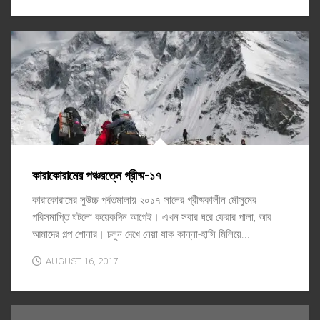
কারাকোরামের পঞ্চরত্নে গ্রীষ্ম-১৭
কারাকোরামের সুউচ্চ পর্বতমালায় ২০১৭ সালের গ্রীষ্মকালীন মৌসুমের
পরিসমাপ্তি ঘটলো কয়েকদিন আগেই। এখন সবার ঘরে ফেরার পালা, আর
আমাদের গল্প শোনার। চলুন দেখে নেয়া যাক কান্না-হাসি মিলিয়ে...
AUGUST 16, 2017