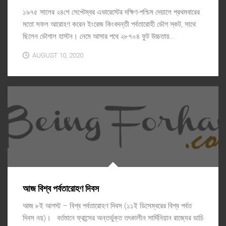
১৯৭৫ সালের ২৪শে সেপ্টেম্বর এভারেস্টের দক্ষিণ-পশ্চিম দেয়ালে প্রথমবারের
মতো সফল আরোহণ করেন ইংরেজ কিংবদন্তী পর্বতারোহী ডৌগ স্কট, সাথে
ছিলেন ডৌগাল হাস্টন। নেমে আসার পথে ২৮৭০৪ ফুট উচ্চতায়...
AUGUST 10, 2020
আজ বিশ্ব পর্বতারোহণ দিবস
আজ ৮ই আগস্ট – বিশ্ব পর্বতারোহণ দিবস (১১ই ডিসেম্বরের বিশ্ব পর্বত
দিবস নয়)। বর্তমানে ফ্রান্সের অন্তর্ভুক্ত তৎকালীন সার্দিনিয়ান রাজ্যের ডাচি