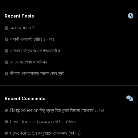
Recent Posts
১৯২১ এ এভারেস্ট
একাকী এভারেস্ট ছোঁয়ার ৪০ বছর
এলিসন হারগ্রিভসঃ এক পর্বতারোহী মা
২০১৯ এর শ্রেষ্ঠ ৪ অভিযান
জীবনের শেষ ক্লাইম্ব করলেন ডৌগ স্কট!
Recent Comments
Подробнее
on
কিছু প্রশ্ন নিয়ে খুলছে হিমালয় (আপডেট ১২/৮)
tlover tonet
on
২০১৯ এর শ্রেষ্ঠ ৪ অভিযান
tlovertonet
on
সেলুলয়েডে এডভেঞ্চার (পর্ব-০১)