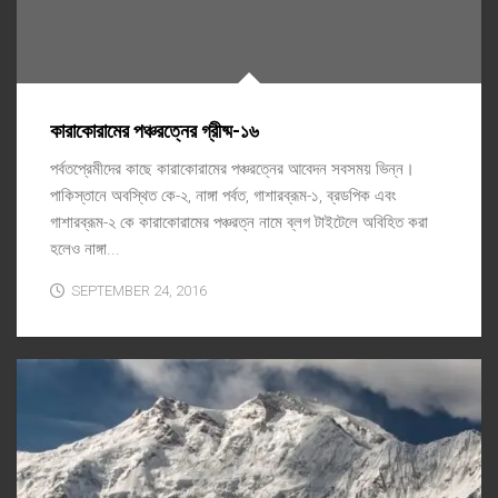
কারাকোরামের পঞ্চরত্নের গ্রীষ্ম-১৬
পর্বতপ্রেমীদের কাছে কারাকোরামের পঞ্চরত্নের আবেদন সবসময় ভিন্ন।
পাকিস্তানে অবস্থিত কে-২, নাঙ্গা পর্বত, গাশারব্রূম-১, ব্রডপিক এবং
গাশারব্রূম-২ কে কারাকোরামের পঞ্চরত্ন নামে ব্লগ টাইটেলে অবিহিত করা
হলেও নাঙ্গা...
SEPTEMBER 24, 2016