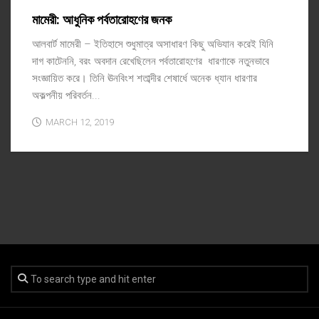
মামেরী: আধুনিক পর্বতারোহণের জনক
আলবার্ট মামেরী – ইতিহাসে শুধুমাত্র অসাধারণ কিছু অভিযান করেই যিনি
দাগ কাটেননি, বরং অবদান রেখেছিলেন পর্বতারোহণের ধারণাকে নতুনভাবে
সংজ্ঞায়িত করে। তিনি ঊনবিংশ শতাব্দীর শেষার্ধে অনেক ধ্যান ধারণার
অকল্পনীয় পরিবর্তন...
MARCH 12, 2019