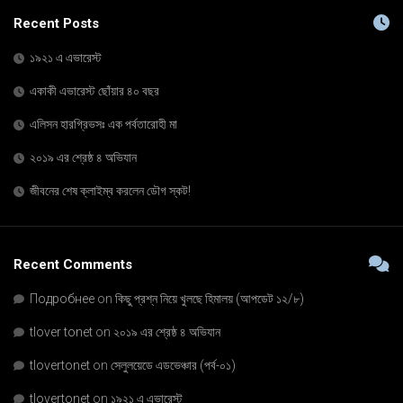
Recent Posts
১৯২১ এ এভারেস্ট
একাকী এভারেস্ট ছোঁয়ার ৪০ বছর
এলিসন হারগ্রিভসঃ এক পর্বতারোহী মা
২০১৯ এর শ্রেষ্ঠ ৪ অভিযান
জীবনের শেষ ক্লাইম্ব করলেন ডৌগ স্কট!
Recent Comments
Подробнее
on
কিছু প্রশ্ন নিয়ে খুলছে হিমালয় (আপডেট ১২/৮)
tlover tonet
on
২০১৯ এর শ্রেষ্ঠ ৪ অভিযান
tlovertonet
on
সেলুলয়েডে এডভেঞ্চার (পর্ব-০১)
tlovertonet
on
১৯২১ এ এভারেস্ট