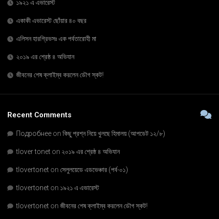
১৯২১ এ এভারেস্ট
একাকী এভারেস্ট ছোঁয়ার ৪০ বছর
এলিসন হারগ্রিভসঃ এক পর্বতারোহী মা
২০১৯ এর শ্রেষ্ঠ ৪ অভিযান
জীবনের শেষ ক্লাইম্ব করলেন ডৌগ স্কট!
Recent Comments
Подробнее
on
কিছু প্রশ্ন নিয়ে খুলছে হিমালয় (আপডেট ১২/৮)
tlover tonet
on
২০১৯ এর শ্রেষ্ঠ ৪ অভিযান
tlovertonet
on
সেলুলয়েডে এডভেঞ্চার (পর্ব-০১)
tlovertonet
on
১৯২১ এ এভারেস্ট
tlovertonet
on
জীবনের শেষ ক্লাইম্ব করলেন ডৌগ স্কট!