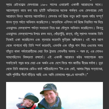
স্যার রেইনহোল্ড মেসনারের ১৯৮০ সালের এভারেস্ট একাকী আরোহনের সাথে।
আবেগমুক্ত ভাবে বলা যায় দুইটি অভিযানের অনেক পার্থক্য এবং মেসনারের সেই
আরোহন ভিন্ন আলোয় আলোকিত। মেসনার নর্থ রিজে নতুন রুটে প্রথম বর্ষায় সম্পূর্ণ
মানব শূন্য পর্বতে অভিযান করেছিলেন। অন্যদিকে এলিসন নর্থ রিজে নিয়মিত পথ দিয়ে
এডভান্সড বেসক্যাম্প পর্যন্ত সহায়তা নিয়ে ভরা মৌসুমে অভিযান করেছিলেন। কিন্তু
এডভান্সড বেসক্যাম্পের উপরে রসদ বহন
,
খোঁড়াখুঁড়ি
,
রান্না
,
তাঁবু স্থাপন সবকাজ তিনি
নিজেই একা করেছিলেন এবং ব্যবহার করেননি কৃত্রিম অক্সিজেন। ওই পথে আগে
থেকে লাগানো দড়ি তিনি স্পর্শ করেননি
,
এমনকি এক তাঁবুর পাশ দিয়ে এগুনোর সময়
তাঁবুতে থাকা পর্বতারোহীদের দেয়া হিম ঠান্ডায় লোভনীয় অফার – গরম চা
,
এর লোভও
সামলেছিলেন বিশুদ্ধতা রক্ষার্থে। এই একাকী আরোহন কট্টর সমালোচক বাদে
সবাইকেই স্তব্দ করে দেয়া এক অর্জন এবং দেশে ফিরে পান জাতীয় বীরের মর্যাদা। চূড়া
থেকে তিনি বাচ্চাদের রেডিও বার্তা পাঠিয়েছিলেন “টম এবং কেট, আমার প্রিয় সন্তানেরা,
আমি পৃথিবীর শীর্ষে দাঁড়িয়ে আছি এবং আমি তোমাদের প্রচণ্ড ভালবাসি।”