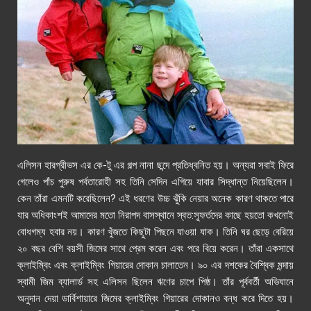
এলিসন হারগ্রীভস এর কে-টু এর গল্প নানা ছন্দে প্রতিধ্বনিত হয়। অন্যরা সবাই ফিরে
গেলেও পাঁচ পুরুষ পর্বতারোহী সহ তিনি সেদিন এগিয়ে যাবার সিদ্ধান্ত নিয়েছিলেন।
কেন তাঁরা এমনটি করেছিলেন
?
এই ধরণের উচ্চ ঝুঁকি নেয়ার অনেক কারণ থাকতে পারে
যার অধিকাংশই আমাদের মতো নিরাপদ বাসস্থানে স্বত:স্ফূর্তদের কাছে হয়তো কখনোই
বোধগম্য হবার নয়।
কারণ খুঁজতে কিছুটা পিছনে যাওয়া যাক। তিনি ঘর ছেড়ে বেরিয়ে
২০ বছর বেশি বয়সী জিমের সাথে প্রেম করেন এবং পরে বিয়ে করেন। তাঁরা একসাথে
ক্লাইম্বিং এবং ক্লাইম্বিং গিয়ারের দোকান চালাতেন। ৯০ এর দশকের বৈশ্বিক মন্দায়
স্বামী জিম ব্যালার্ড সহ এলিসন ছিলেন ঋণের চাপে পিষ্ঠ। তাঁর পূর্ববর্তী অভিযানে
অনুদান দেয়া ডার্বিশায়ারে জিমের ক্লাইম্বিং গিয়ারের দোকানও বন্ধ করে দিতে হয়।