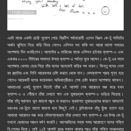
ছবিঃ কে-টু বেসক্যাম্প থেকে স্বামী-সন্তানদের কাছে পাঠানো ফ্যাক্স
এরই মাঝে একটা ছোট্ট সুযোগ পেয়ে ব্রিটিশ পর্বতারোহী এলেন হিংক্স কে-টু সামিটের
অর্জন ঝুলিতে নিয়ে বাড়ি ফিরে গেলেও এলিসন সহ বাকি দল আরো ভালো সময়ের
অপেক্ষায় দিন গুনছিলেন। আগস্টের ৬ তারিখের মাঝে এলিসন দুইবার ক্যাম্প-৩ এবং
একবার ৮০০০ মিটারের সামান্য উপরে ক্যাম্প-৪ পর্যন্ত ঘুরে আসেন। কে-টু এর সাথে
অপেক্ষার খেলায় হেরে গিয়ে তাঁর দলের অনেকেই বাড়ির পথ ধরেন। কিন্তু দলের নেতা
রব স্ল্যাটার এবং তিনি আরেকবার চেষ্টা করতে থেকে যান। বেসক্যাম্প প্রায় শূন্য হয়ে
গেলেও আরেকটি দলের কয়েকজন অভিযাত্রীরাও শেষ চেষ্টা করতে অপেক্ষায় থাকেন।
আবহাওয়া একটু সুযোগ দিতেই তাঁরা ৯ই আগস্ট শেষ আরোহন শুরু করে যখন
ক্যাম্প-৩ এ পৌঁছেন তাঁরা দেখতে পান এক তুষারধ্বস ক্যাম্প-৩ গুড়িয়ে দিয়েছে।
তাঁরা তাঁবু স্থাপনে ভুল জায়গা পছন্দ না করলেও ক্রমাগত তুষারধ্বসের কারণে আসলেই
ভয়ংকর কে-টুতে ভালো জায়গা বলে কিছুই নেই। ঘন্টাখানেক তাঁবু খুঁজে হতাশ হয়ে
আবারো আরোহন শুরু করে সৌভাগ্যক্রমে তাঁরা দেখতে পান ক্যাম্প-৪ এর উপর কে-টু
তখনো ক্রোধের আগুন বর্ষণ করেনি। আগেরদিনের লম্বা সময় আরোহণে দলের শক্তি
নি:শেষের দিকে। তাই ১২ই আগস্ট সুন্দর সকাল থাকার পরও তাঁরা শক্তি পুনরুদ্ধারে