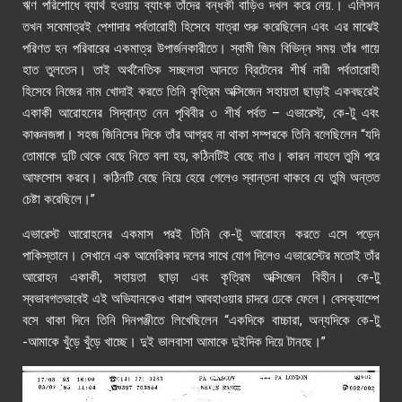
ঋণ পরিশোধে ব্যার্থ হওয়ায় ব্যাংক তাঁদের বন্ধকী বাড়িও দখল করে নেয়.। এলিসন
তখন সবেমাত্রই পেশাদার পর্বতারোহী হিসেবে যাত্রা শুরু করেছিলেন এবং এর মাঝেই
পরিণত হন পরিবারের একমাত্র উপার্জনকারীতে। স্বামী জিম বিভিন্ন সময় তাঁর গায়ে
হাত তুলতেন। তাই অর্থনৈতিক সচ্ছলতা আনতে ব্রিটেনের শীর্ষ নারী পর্বতারোহী
হিসেবে নিজের নাম খোদাই করতে তিনি কৃত্রিম অক্সিজেন সহায়তা ছাড়াই একবছরেই
একাকী আরোহনের সিদ্বান্ত নেন পৃথিবীর ৩ শীর্ষ পর্বত – এভারেস্ট
,
কে-টু এবং
কাঞ্চনজঙ্গা। সহজ জিনিসের দিকে তাঁর আগ্রহ না থাকা সম্পরকে তিনি বলেছিলেন
“যদি
তোমাকে দুটি থেকে বেছে নিতে বলা হয়, কঠিনটিই বেছে নাও। কারন নাহলে তুমি পরে
আফসোস করবে। কঠিনটি বেছে নিয়ে হেরে গেলেও স্বান্তনা থাকবে যে তুমি অন্তত
চেষ্টা করেছিলে।”
এভারেস্ট আরোহনের একমাস পরই তিনি কে-টু আরোহন করতে এসে পড়েন
পাকিস্তানে। সেখানে এক আমেরিকার দলের সাথে যোগ দিলেও এভারেস্টের মতোই তাঁর
আরোহন একাকী
,
সহায়তা ছাড়া এবং কৃত্রিম অক্সিজেন বিহীন।
কে-টু
স্বভাবগতভাবেই এই অভিযানকেও খারাপ আবহাওয়ার চাদরে ঢেকে ফেলে। বেসক্যাম্পে
বসে থাকা দিনে তিনি দিনপঞ্জীতে লিখেছিলেন “একদিকে বাচ্চারা, অন্যদিকে কে-টু
-আমাকে খুঁড়ে খুঁড়ে খাচ্ছে। দুই ভালবাসা আমাকে দুইদিক দিয়ে টানছে।”