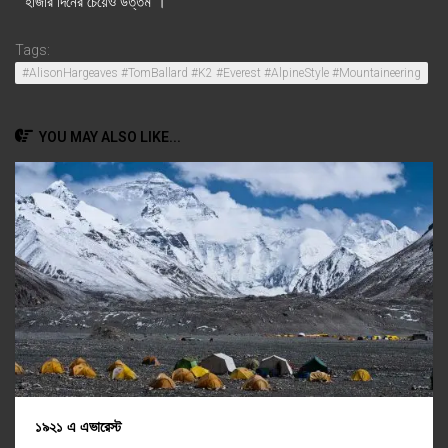
হাজার দিনের চেয়েও উত্তম”।
Tags:
#AlisonHargeaves #TomBallard #K2 #Everest #AlpineStyle #Mountaineering
YOU MAY ALSO LIKE...
১৯২১ এ এভারেস্ট