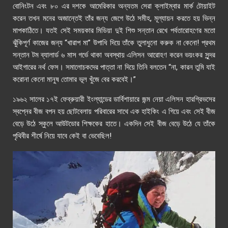
বোনিংটন এবং ৮০ এর দশকে আমেরিকার অন্যতম সেরা ক্লাইম্বার মার্ক টোয়াইট
করেন তখন মনের অজান্তেই তাঁর জন্য জেগে উঠে সমীহ, মূল্যায়ন করতে হয় ভিন্ন
মাপকাঠিতে। যতই সেই সময়কার মিডিয়া দুই শিশু সন্তান রেখে পর্বতারোহণের মতো
ঝুঁকিপূর্ণ কাজের জন্য “খারাপ মা” উপাধি দিয়ে তাঁকে তুলাধুনো করুক না কেনো! প্রথম
সন্তান টম ব্যালার্ড ৬ মাস গর্ভে থাকা অবস্থায় এলিসন আরোহণ করেন ভয়ংকর সুন্দর
আইগারের নর্থ ফেস। সমালোচকদের পাত্তা না দিয়ে তিনি বলতেন “না, কারন তুমি যাই
করোনা কেনো মানুষ তোমার ভূল খুঁজে বের করবেই।”
১৯৬২ সালের ১৭ই ফেব্রুয়ারী ইংল্যান্ডের ডার্বিশায়ারে জন্ম নেয়া এলিসন হারগ্রিভসের
স্বপ্নের বীজ বপন হয় ছোটবেলায় পরিবারের সাথে এক হাইকিং এ গিয়ে এবং সেই বীজ
বেড়ে উঠে স্কুলে আউটডোর শিক্ষকের হাতে। একদিন সেই বীজ বেড়ে উঠে যে তাঁকে
পৃথিবীর শীর্ষে নিয়ে যাবে কেই বা ভেবেছিল!