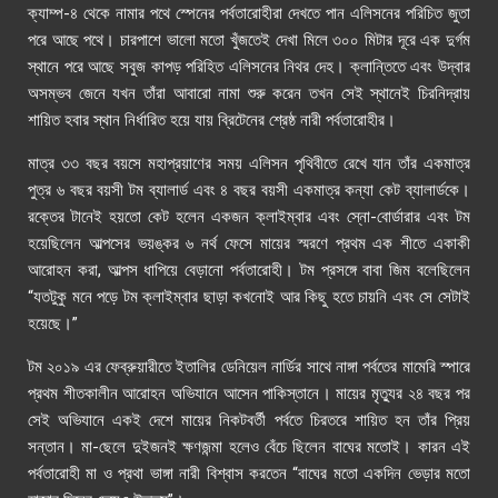
ক্যাম্প-৪ থেকে নামার পথে স্পেনের পর্বতারোহীরা দেখতে পান এলিসনের পরিচিত জুতা
পরে আছে পথে। চারপাশে ভালো মতো খুঁজতেই দেখা মিলে ৩০০ মিটার দূরে এক দুর্গম
স্থানে পরে আছে সবুজ কাপড় পরিহিত এলিসনের নিথর দেহ। ক্লান্তিতে এবং উদ্বার
অসম্ভব জেনে যখন তাঁরা আবারো নামা শুরু করেন তখন সেই স্থানেই চিরনিদ্রায়
শায়িত হবার স্থান নির্ধারিত হয়ে যায় ব্রিটেনের শ্রেষ্ঠ নারী পর্বতারোহীর।
মাত্র ৩৩ বছর বয়সে মহাপ্রয়াণের সময় এলিসন পৃথিবীতে রেখে যান তাঁর একমাত্র
পুত্র ৬ বছর বয়সী টম ব্যালার্ড এবং ৪ বছর বয়সী একমাত্র কন্যা কেট ব্যালার্ডকে।
রক্তের টানেই হয়তো
কেট হলেন একজন ক্লাইম্বার এবং স্নো-বোর্ডারার এবং টম
হয়েছিলেন আল্পসের ভয়ঙ্কর ৬ নর্থ ফেসে মায়ের স্মরণে প্রথম এক শীতে একাকী
আরোহন করা, আল্পস
ধাপিয়ে বেড়ানো
পর্বতারোহী।
টম প্রসঙ্গে বাবা জিম বলেছিলেন
“যতটুকু মনে পড়ে টম ক্লাইম্বার ছাড়া কখনোই আর কিছু হতে চায়নি এবং সে সেটাই
হয়েছে।”
টম ২০১৯ এর ফেব্রুয়ারীতে ইতালির ডেনিয়েল নার্ডির সাথে নাঙ্গা পর্বতের মামেরি স্পারে
প্রথম শীতকালীন আরোহন অভিযানে আসেন পাকিস্তানে। মায়ের মৃত্যুর ২৪ বছর পর
সেই অভিযানে একই দেশে মায়ের নিকটবর্তী পর্বতে চিরতরে শায়িত হন তাঁর প্রিয়
সন্তান। মা-ছেলে দুইজনই ক্ষণজন্মা হলেও বেঁচে ছিলেন বাঘের মতোই। কারন এই
পর্বতারোহী মা ও প্রথা ভাঙ্গা নারী বিশ্বাস করতেন “বাঘের মতো একদিন ভেড়ার মতো