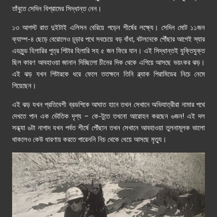
তাঁবুতে সেদিন বিশ্রামের সিদ্ধান্ত নেন।
১৩ আগস্ট রাত দুইটাই এলিসন বেরিয়ে পড়েন শীর্ষের লক্ষ্যে। সেদিন মোট ১১জন
ক্যাম্প-৪ ছেড়ে বেরোলেও চূড়ার পথে সবচেয়ে বড় বাঁধা
,
বটলনেকে পৌঁছার আগেই স্যার
এডমুন্ড হিলারির পুত্র পিটার হিলারি সহ ৫ জন ফিরে যান। এই সিদ্ধান্তই যুক্তিযুক্ত
ছিল কারণ আবহাওয়া জানান দিচ্ছিলো চীনের দিক থেকে এগিয়ে আসছে ভয়ংকর ঝড়।
এই ঝড় যখন পিটারকে ধরে ফেলে ততক্ষনে তিনি ব্ল্যাক পিরামিডের নিচে নেমে
গিয়েছেন।
এই ঝড় যখন প্রতিবেশী ব্রডপিকে আঘাত হানে তখন সেখানে অভিযাত্রীরা নামার পথে
দেখতে পান এক ভৌতিক দৃশ্য – কে-টুতে তখনো আরোহন করছেন ৬জন! এই দল
সন্ধ্যা ৬টা নাগাদ যখন পর্বত শীর্ষে পৌঁছান তখন সেখানে আবহাওয়া তুলনামূলক ভালো
থাকলেও কেউ ধারণায় করতে পারেননি নিচ থেকে ধেয়ে আসছে মৃত্যু।