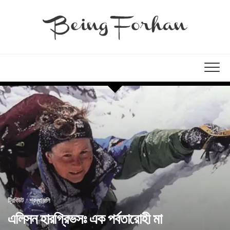
ট্রিবিউট
/
শ্রদ্ধাঞ্জলি
এলিসন হারগ্রিভসঃ এক পর্বতারোহী মা