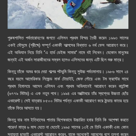
পুরুষশাসিত পর্বতারোহণের জগতে এলিসন প্রথম বিস্ময় তৈরী করেন ১৯৯৩ সালের
একই মৌসুমে (গ্রীষ্মে) সম্পূর্ণ একাকী আল্পসের বিখ্যাত ৬ নর্থ ফেস আরোহণ করে।
এই অভিযান নিয়ে তিনি “এ হার্ড ডেইজ সামার” নামে বই লিখেন। যেকোন মানুষের
জন্যই এই অর্জন সারাজীবনের সম্বল হলেও এলিসনের জন্য এটি ছিল শুরু মাত্র।
কিন্তু তাঁকে অমর করে দেয়া গল্পের পটভুমি কিন্তু সুউচ্চ পর্বতমালায়। ১৯৮৬ সালে ২৪
বছর বয়সে আমেরিকার লিজেন্ড মার্ক টোয়াইট, জেফ লৌয়ে এবং টম ফ্রস্টের সাথে
প্রথম হিমালয়ে আসেন এলিসন এবং প্রথম অভিযানেই আরোহণ করেন কান্টেঙ্গা
(৬৭৭৯ মিটার) এ এক নতুন পথে। ১৯৯৪ এর অক্টোবরে তাঁর স্বপ্নের উচ্চতা ছোঁয়
এভারেস্ট। সেই যাত্রায় ৮৫০০ মিটার পর্যন্ত একাকী আরোহণ করে ঠান্ডায় কাতর হয়ে
তাঁকে ফিরে আসতে হয়।
কিন্তু যার নাম ইতিহাসের পাতায় বিশেষভাবে উচ্চারিত হবার তিনি কি অপেক্ষা করতে
পারেন! মাত্র ৬ মাস যেতে না যেতেই ১৯৯৫ সালের ১৩ই মে
তিনি একাকী এবং কোন
সহায়তা ছাড়াই এভারেস্ট আরোহন করেন
,
যাকে অনেকেই আবেগের বশে তুলনা করেন