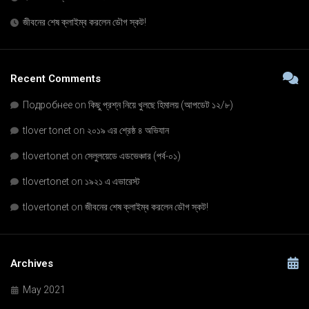
জীবনের শেষ ক্লাইম্ব করলেন ডৌগ স্কট!
Recent Comments
Подробнее
on
কিছু প্রশ্ন নিয়ে খুলছে হিমালয় (আপডেট ১২/৮)
tlover tonet
on
২০১৯ এর শ্রেষ্ঠ ৪ অভিযান
tlovertonet
on
সেলুলয়েডে এডভেঞ্চার (পর্ব-০১)
tlovertonet
on
১৯২১ এ এভারেস্ট
tlovertonet
on
জীবনের শেষ ক্লাইম্ব করলেন ডৌগ স্কট!
Archives
May 2021