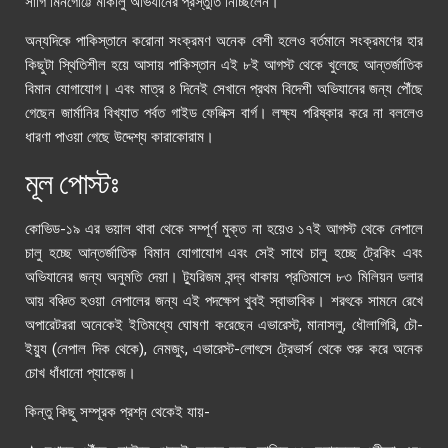
সার্গি মিনগোট্টে মাকালু অভিযানের প্রস্তুতি নিচ্ছিলেন।
অন্যদিকে পাকিস্তানে করোনা সংক্রমণ অনেক বেশী হলেও বর্তমানে সংক্রমণের হার
কিছুটা স্থিতিশীল হয়ে আসায় পাকিস্তান এই ৮ই আগস্ট থেকে খুলেছে আন্তর্জাতিক
বিমান যোগাযোগ। এবং মাত্র ৪ দিনেই সেখানে প্রথম বিদেশী অভিযানের জন্য পৌঁছে
গেছেন জার্মানির বিখ্যাত পর্বত গাইড ফেলিক্স বার্গ। লক্ষ্য পরিষ্কার করে না বললেও
ধারণা পাওয়া গেছে উদ্দেশ্য কারাকোরাম।
মূল পোস্টঃ
কোভিড-১৯ এর ভয়াল থাবা থেকে সম্পূর্ণ মুক্ত না হয়েও ১৭ই আগস্ট থেকে নেপালে
চালু হচ্ছে আন্তর্জাতিক বিমান যোগাযোগ এবং সেই সাথে চালু হচ্ছে ট্রেকিং এবং
অভিযানের জন্য অনুমতি দেয়া। ট্যুরিজম বন্দ্ব থাকায় প্রতিমাসে ৮৩ মিলিয়ন ডলার
আয় বঞ্চিত হওয়া নেপালের জন্য এই পদক্ষেপ খুবই স্বাভাবিক। শরৎকে সামনে রেখে
অপারেটররা অনেকেই ইতিমধ্যে ঘোষণা করেছেন এভারেস্ট, মানাসলু, ধৌলাগিরি, চৌ-
ইয়্যু (নেপাল দিক থেকে), নেমজুং, এভারেস্ট-লোৎসে ট্রেভার্স থেকে শুরু করে অনেক
চোখ ধাঁধানো প্যাকেজ।
কিন্তু কিছু সম্পূরক প্রশ্ন থেকেই যায়-