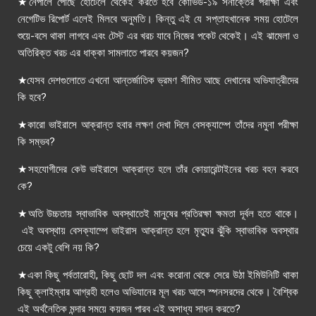
★নেপালে পৌঁছে হোটেলে থেকেই করতে হবে কোভিড-১৯ সনাক্তের পরীক্ষা এবং
নেগেটিভ রিপোর্ট এলেই মিলবে অনুমতি। কিন্তু এই যে সপ্তাহখানেক সময় হোটেলে
শুয়ে-বসে থাকা লাগবে এবং টেস্ট এর খরচ যাবে নিজের পকেট থেকেই। এই ঝামেলা ও
অতিরিক্ত খরচ এর ধাক্কা সামলাতে পারবে কয়জন?
★যেসব দেশগুলোতে এখনো আন্তর্জাতিক ভ্রমণ সীমিত আছে দেখানের অভিযাত্রীদের
কি হবে?
★কারো ভাইরাসে আক্রান্ত হবার লক্ষণ দেখা দিলে বেসক্যাম্পে তাঁদের নমুনা পরীক্ষা
কি সম্ভব?
★সহযোগীদের কেউ ভাইরাসে আক্রান্ত হলে তাঁর কোয়ারেন্টাইনের খরচ বহন করবে
কে?
★অতি উচ্চতায় স্বাভাবিক অবস্থাতেই মানুষের প্রতিরক্ষা ক্ষমতা দূর্বল হতে থাকে।
এই অবস্থায় বেসক্যাম্পে ভাইরাস আক্রান্ত হলে মৃত্যুর ঝুঁকি স্বাভাবিক অবস্থার
চেয়ে একটু বেশি নয় কি?
★একা কিছু পর্বতারোহী, কিছু ছোট দল এবং করোনা থেকে সেরে উঠা ইমিউনিটি থাকা
কিছু ক্লাইম্বার আগ্রহী হলেও অভিযানের মূল খরচ আসে স্পনসরদের থেকে। বৈশ্বিক
এই অর্থনৈতিক মন্দার সময়ে কয়জন পারব এই অসাধ্য সাধন করতে?