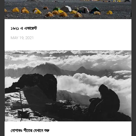
১৯২১ এ এভারেস্ট
MAY 19, 2021
নোশাকঃ শীতের যেখানে শুরু