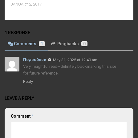
JANUARY 2, 2017
1 RESPONSE
Comments
1
Pingbacks
0
Подробнее
May 31, 2025 at 12:40 am
Very insightful read—definitely bookmarking this site
for future reference.
Reply
LEAVE A REPLY
Comment
*