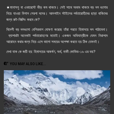
★মানাসলু বা এভারেস্টে ভীড় কম থাকবে। সেই সাথে অভাব থাকবে বড় দল গুলোর
নিয়ে যাওয়া বিশাল শেরপা দলের। আলপাইন স্টাইলের পর্বতারোহীদের ছাড়া বাকিদের
জন্য রুট-ফিক্সিং করবে কে?
বিদেশী বড় দলগুলো বেশিরভাগ ঘোষণা করেছে তাঁরা শরতে হিমালয়ে দল পাঠাবেনা।
ব্যাপারটা অনেকটা পর্বতারোহণের মতোই। একজন অভিযাত্রীকে যেমন নিরাপদে
আরোহন করার জন্য নিচে এসে ভালো সময়ের অপেক্ষা করতে হয় ঠিক তেমনই।
দেখা যাক কে জয়ী হয়: হিমালয়ের আকর্ষণ, অর্থ, নাকী কোভিড-১৯ এর ভয়?
YOU MAY ALSO LIKE...